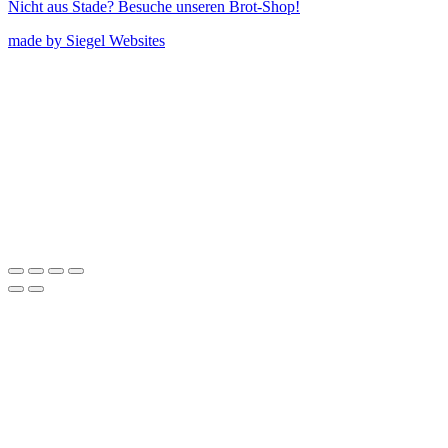
Nicht aus Stade? Besuche unseren Brot-Shop!
made by Siegel Websites
Cookie Einstellungen
Privatsphäre-Einstellungen ändern
Historie der Privatsphäre-Einstellungen
Einwilligungen widerrufen
Privatsphäre-Einstellungen ändern
Historie der Privatsphäre-Einstellungen
Einwilligungen widerrufen