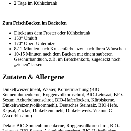
2 Tage im Kühlschrank
Zum FrischBacken im Backofen
Direkt aus dem Froster oder Kühlschrank
150° Umluft
170° Ober- Unterhitze
8-12 Minuten nach Krustenfarbe bzw. nach Ihren Wünschen
10-15 Minuten nach dem Backen mit einem sauberen
Geschirrhandtuch, z.B. im Brötchenkorb, zugedeckt noch
„ziehen“ lassen
Zutaten & Allergene
Dinkel(weizen)mehl, Wasser, Körnermischung (BIO-
Sonnenblumenkerne, Roggenvollkornschrot, BIO-Leinsaat, BIO-
Sesam, Ackerbohnenschrot, BIO-Haferflocken, Kürbiskerne,
Dinkel(weizen)vollkornmehl), Deutsches Steinsalz, BIO-Hefe,
Rapsöl, Zucker, Dinkelkeimmehl, Dinkeleiweiß, Vitamin C
(Ascorbinsäure)
Dekor: BIO-Sonnenblumenkerne, Roggenvollkornschrot, BIO-
Leinsaat, BIO-Sesam, Ackerbohnenschrot, BIO-Haferflocken,